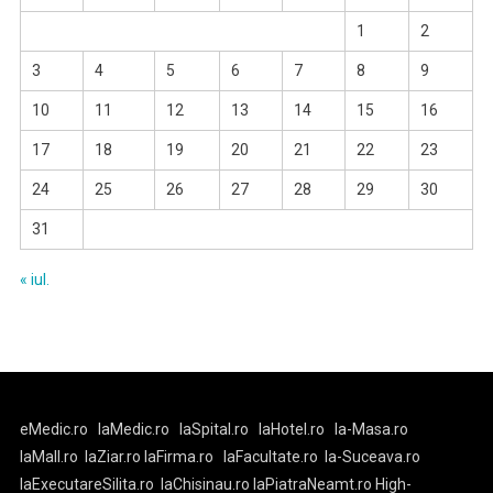
1
2
3
4
5
6
7
8
9
10
11
12
13
14
15
16
17
18
19
20
21
22
23
24
25
26
27
28
29
30
31
« iul.
eMedic.ro
laMedic.ro
laSpital.ro
laHotel.ro
la-Masa.ro
laMall.ro
laZiar.ro
laFirma.ro
laFacultate.ro
la-Suceava.ro
laExecutareSilita.ro
laChisinau.ro
laPiatraNeamt.ro
High-