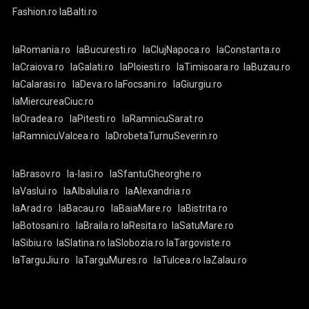
Fashion.ro
laBalti.ro
laRomania.ro
laBucuresti.ro
laClujNapoca.ro
laConstanta.ro
laCraiova.ro
laGalati.ro
laPloiesti.ro
laTimisoara.ro
laBuzau.ro
laCalarasi.ro
laDeva.ro
laFocsani.ro
laGiurgiu.ro
laMiercureaCiuc.ro
laOradea.ro
laPitesti.ro
laRamnicuSarat.ro
laRamnicuValcea.ro
laDrobetaTurnuSeverin.ro
laBrasov.ro
la-Iasi.ro
laSfantuGheorghe.ro
laVaslui.ro
laAlbaIulia.ro
laAlexandria.ro
laArad.ro
laBacau.ro
laBaiaMare.ro
laBistrita.ro
laBotosani.ro
laBraila.ro
laResita.ro
laSatuMare.ro
laSibiu.ro
laSlatina.ro
laSlobozia.ro
laTargoviste.ro
laTarguJiu.ro
laTarguMures.ro
laTulcea.ro
laZalau.ro