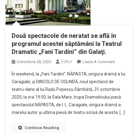
Două spectacole de neratat se află în
programul acestei săptămâni la Teatrul
Dramatic „Fani Tardini” din Galaţi.
Editor
On
Octombrie 28, 2020
Leave A Comment
Două
În weekend, la „Fani Tardini”: NĂPASTA, singura dramă a lui
Spectacole
Caragiale, şi DINCOLO DE OGLINDĂ, noul spectacol de
De
teatru-dans al lui Radu Popescu Sâmbătă, 31 octombrie
Neratat
2020, la ora 19:00, la Sala Mare, trupa Dramaticului joacă
Se
Află
spectacolul NĂPASTA, de I. L. Caragiale, singura dramă a
În
marelui autor şi ultima piesă de teatru scrisă de acesta. […]
Programul
Acestei
Continue Reading
Săptămâni