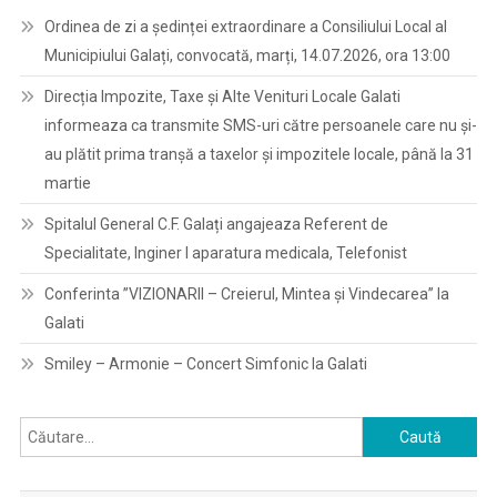
Ordinea de zi a ședinței extraordinare a Consiliului Local al
Municipiului Galați, convocată, marți, 14.07.2026, ora 13:00
Direcția Impozite, Taxe și Alte Venituri Locale Galati
informeaza ca transmite SMS-uri către persoanele care nu și-
au plătit prima tranșă a taxelor și impozitele locale, până la 31
martie
Spitalul General C.F. Galați angajeaza Referent de
Specialitate, Inginer I aparatura medicala, Telefonist
Conferinta ”VIZIONARII – Creierul, Mintea și Vindecarea” la
Galati
Smiley – Armonie – Concert Simfonic la Galati
Caută
după: