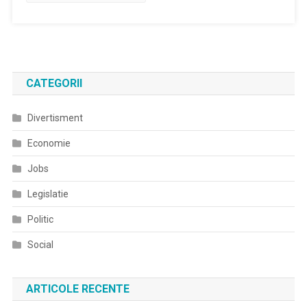
„Trei
Graţii”,
„O
Asemenea
Iubire”
Şi
CATEGORII
„MaMe”
Divertisment
Economie
Jobs
Legislatie
Politic
Social
ARTICOLE RECENTE