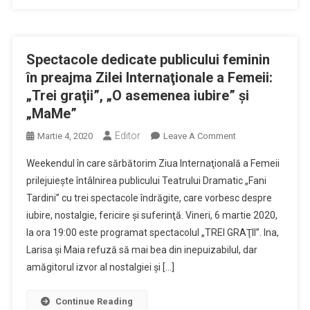
La
Teatrul
Dramatic
„Fani
Spectacole dedicate publicului feminin
Tardini”
în preajma Zilei Internaţionale a Femeii:
Din
„Trei graţii”, „O asemenea iubire” şi
Galaţi.
„MaMe”
Editor
On
Martie 4, 2020
Leave A Comment
Spectacole
Weekendul în care sărbătorim Ziua Internaţională a Femeii
Dedicate
prilejuieşte întâlnirea publicului Teatrului Dramatic „Fani
Publicului
Tardini” cu trei spectacole îndrăgite, care vorbesc despre
Feminin
iubire, nostalgie, fericire şi suferinţă. Vineri, 6 martie 2020,
În
Preajma
la ora 19:00 este programat spectacolul „TREI GRAŢII”. Ina,
Zilei
Larisa şi Maia refuză să mai bea din inepuizabilul, dar
Internaţionale
amăgitorul izvor al nostalgiei şi […]
A
Femeii:
Continue Reading