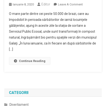
Editor
On
Ianuarie 8, 2020
Leave A Comment
Brazii
O mare parte dintre cei peste 50.000 de brazi, care au
De
împodobit în perioada sărbătorilor de iarnă locuinţele
Crăciun
gălăţenilor, ajung în aceste zile la staţia de sortare a
Se
Serviciul Public Ecosal, unde sunt transformaţi în compost
Transformă
În
natural, îngrăşământ bio pentru spaţiile verzi din municipiul
Îngrăşământ
Galaţi. „În luna ianuarie, ca în fiecare an după sărbătorile de
Bio
[…]
Pentru
Spaţiile
Continue Reading
Verzi
Din
Municipiul
Reşedinţă
CATEGORII
Divertisment