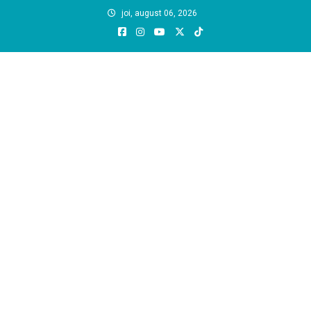
Skip
joi, august 06, 2026
to
content