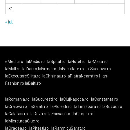
31
« iul.
eMedic.ro
laMedic.ro
laSpital.ro
laHotel.ro
la-Masa.ro
laMall.ro
laZiar.ro
laFirma.ro
laFacultate.ro
la-Suceava.ro
laExecutareSilita.ro
laChisinau.ro
laPiatraNeamt.ro
High-
Fashion.ro
laBalti.ro
laRomania.ro
laBucuresti.ro
laClujNapoca.ro
laConstanta.ro
laCraiova.ro
laGalati.ro
laPloiesti.ro
laTimisoara.ro
laBuzau.ro
laCalarasi.ro
laDeva.ro
laFocsani.ro
laGiurgiu.ro
laMiercureaCiuc.ro
laOradea.ro
laPitesti.ro
laRamnicuSarat.ro