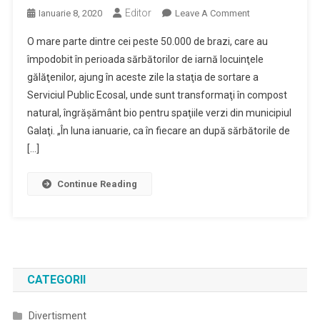
Editor
On
Ianuarie 8, 2020
Leave A Comment
Brazii
O mare parte dintre cei peste 50.000 de brazi, care au
De
împodobit în perioada sărbătorilor de iarnă locuinţele
Crăciun
gălăţenilor, ajung în aceste zile la staţia de sortare a
Se
Serviciul Public Ecosal, unde sunt transformaţi în compost
Transformă
În
natural, îngrăşământ bio pentru spaţiile verzi din municipiul
Îngrăşământ
Galaţi. „În luna ianuarie, ca în fiecare an după sărbătorile de
Bio
[…]
Pentru
Spaţiile
Continue Reading
Verzi
Din
Municipiul
Reşedinţă
CATEGORII
Divertisment