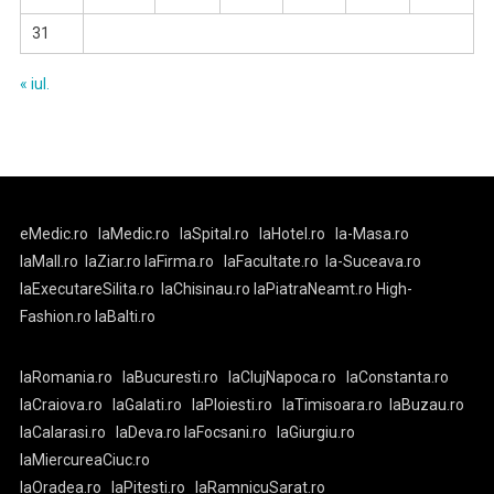
31
« iul.
eMedic.ro
laMedic.ro
laSpital.ro
laHotel.ro
la-Masa.ro
laMall.ro
laZiar.ro
laFirma.ro
laFacultate.ro
la-Suceava.ro
laExecutareSilita.ro
laChisinau.ro
laPiatraNeamt.ro
High-
Fashion.ro
laBalti.ro
laRomania.ro
laBucuresti.ro
laClujNapoca.ro
laConstanta.ro
laCraiova.ro
laGalati.ro
laPloiesti.ro
laTimisoara.ro
laBuzau.ro
laCalarasi.ro
laDeva.ro
laFocsani.ro
laGiurgiu.ro
laMiercureaCiuc.ro
laOradea.ro
laPitesti.ro
laRamnicuSarat.ro