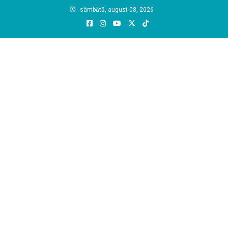
Skip
sâmbătă, august 08, 2026
to
content