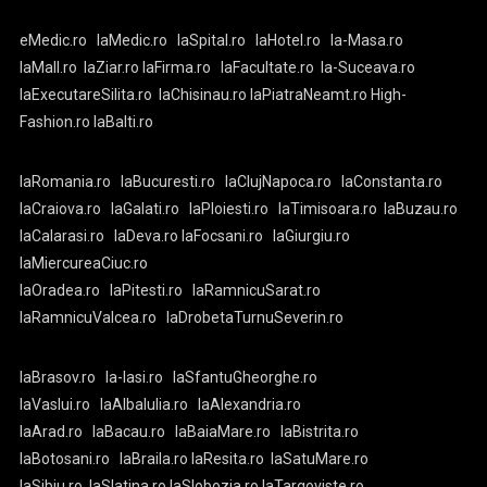
eMedic.ro
laMedic.ro
laSpital.ro
laHotel.ro
la-Masa.ro
laMall.ro
laZiar.ro
laFirma.ro
laFacultate.ro
la-Suceava.ro
laExecutareSilita.ro
laChisinau.ro
laPiatraNeamt.ro
High-
Fashion.ro
laBalti.ro
laRomania.ro
laBucuresti.ro
laClujNapoca.ro
laConstanta.ro
laCraiova.ro
laGalati.ro
laPloiesti.ro
laTimisoara.ro
laBuzau.ro
laCalarasi.ro
laDeva.ro
laFocsani.ro
laGiurgiu.ro
laMiercureaCiuc.ro
laOradea.ro
laPitesti.ro
laRamnicuSarat.ro
laRamnicuValcea.ro
laDrobetaTurnuSeverin.ro
laBrasov.ro
la-Iasi.ro
laSfantuGheorghe.ro
laVaslui.ro
laAlbaIulia.ro
laAlexandria.ro
laArad.ro
laBacau.ro
laBaiaMare.ro
laBistrita.ro
laBotosani.ro
laBraila.ro
laResita.ro
laSatuMare.ro
laSibiu.ro
laSlatina.ro
laSlobozia.ro
laTargoviste.ro