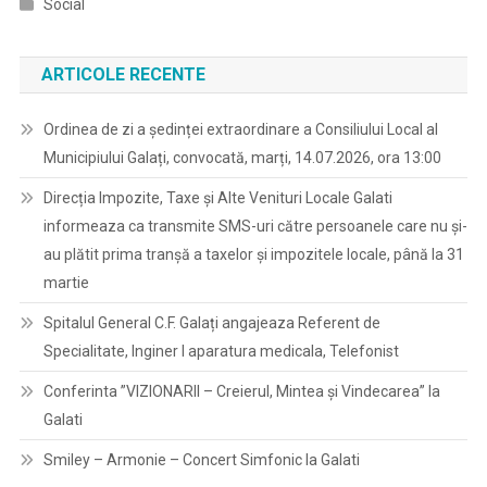
Social
ARTICOLE RECENTE
Ordinea de zi a ședinței extraordinare a Consiliului Local al
Municipiului Galați, convocată, marți, 14.07.2026, ora 13:00
Direcția Impozite, Taxe și Alte Venituri Locale Galati
informeaza ca transmite SMS-uri către persoanele care nu și-
au plătit prima tranșă a taxelor și impozitele locale, până la 31
martie
Spitalul General C.F. Galați angajeaza Referent de
Specialitate, Inginer I aparatura medicala, Telefonist
Conferinta ”VIZIONARII – Creierul, Mintea și Vindecarea” la
Galati
Smiley – Armonie – Concert Simfonic la Galati