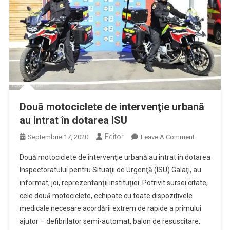
Două motociclete de intervenţie urbană
au intrat în dotarea ISU
Editor
On
Septembrie 17, 2020
Leave A Comment
Două
Două motociclete de intervenţie urbană au intrat în dotarea
Motociclete
Inspectoratului pentru Situaţii de Urgenţă (ISU) Galaţi, au
De
informat, joi, reprezentanţii instituţiei. Potrivit sursei citate,
Intervenţie
cele două motociclete, echipate cu toate dispozitivele
Urbană
Au
medicale necesare acordării extrem de rapide a primului
Intrat
ajutor – defibrilator semi-automat, balon de resuscitare,