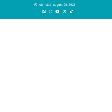
Skip
sâmbătă, august 08, 2026
to
content