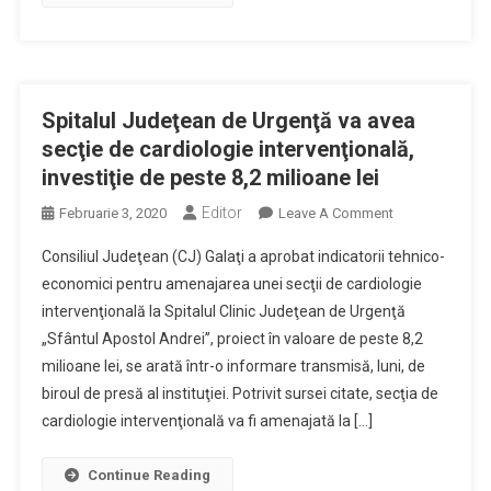
Cardiologie
Intervenţională
Spitalul Judeţean de Urgenţă va avea
secţie de cardiologie intervenţională,
investiţie de peste 8,2 milioane lei
Editor
On
Februarie 3, 2020
Leave A Comment
Spitalul
Consiliul Judeţean (CJ) Galaţi a aprobat indicatorii tehnico-
Judeţean
economici pentru amenajarea unei secţii de cardiologie
De
intervenţională la Spitalul Clinic Judeţean de Urgenţă
Urgenţă
„Sfântul Apostol Andrei”, proiect în valoare de peste 8,2
Va
Avea
milioane lei, se arată într-o informare transmisă, luni, de
Secţie
biroul de presă al instituţiei. Potrivit sursei citate, secţia de
De
cardiologie intervenţională va fi amenajată la […]
Cardiologie
Intervenţională,
Continue Reading
Investiţie