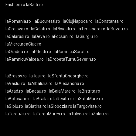
Fashion.ro
laBalti.ro
laRomania.ro
laBucuresti.ro
laClujNapoca.ro
laConstanta.ro
laCraiova.ro
laGalati.ro
laPloiesti.ro
laTimisoara.ro
laBuzau.ro
laCalarasi.ro
laDeva.ro
laFocsani.ro
laGiurgiu.ro
laMiercureaCiuc.ro
laOradea.ro
laPitesti.ro
laRamnicuSarat.ro
laRamnicuValcea.ro
laDrobetaTurnuSeverin.ro
laBrasov.ro
la-Iasi.ro
laSfantuGheorghe.ro
laVaslui.ro
laAlbaIulia.ro
laAlexandria.ro
laArad.ro
laBacau.ro
laBaiaMare.ro
laBistrita.ro
laBotosani.ro
laBraila.ro
laResita.ro
laSatuMare.ro
laSibiu.ro
laSlatina.ro
laSlobozia.ro
laTargoviste.ro
laTarguJiu.ro
laTarguMures.ro
laTulcea.ro
laZalau.ro