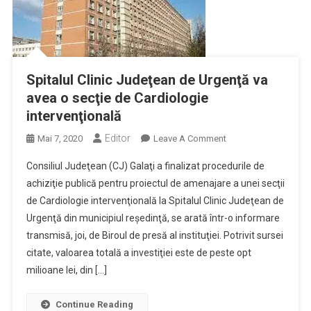
Spitalul Clinic Judeţean de Urgenţă va
avea o secţie de Cardiologie
intervenţională
Editor
On
Mai 7, 2020
Leave A Comment
Spitalul
Consiliul Judeţean (CJ) Galaţi a finalizat procedurile de
Clinic
achiziţie publică pentru proiectul de amenajare a unei secţii
Judeţean
de Cardiologie intervenţională la Spitalul Clinic Judeţean de
De
Urgenţă din municipiul reşedinţă, se arată într-o informare
Urgenţă
Va
transmisă, joi, de Biroul de presă al instituţiei. Potrivit sursei
Avea
citate, valoarea totală a investiţiei este de peste opt
O
milioane lei, din […]
Secţie
De
Continue Reading