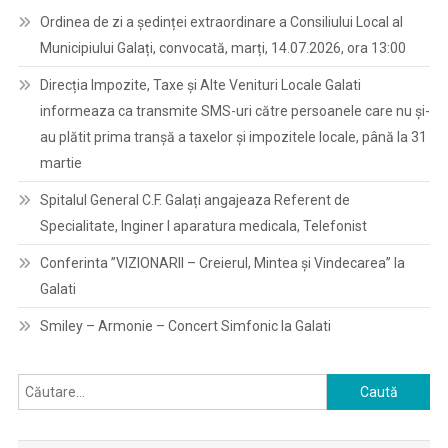
Ordinea de zi a ședinței extraordinare a Consiliului Local al
Municipiului Galați, convocată, marți, 14.07.2026, ora 13:00
Direcția Impozite, Taxe și Alte Venituri Locale Galati
informeaza ca transmite SMS-uri către persoanele care nu și-
au plătit prima tranșă a taxelor și impozitele locale, până la 31
martie
Spitalul General C.F. Galați angajeaza Referent de
Specialitate, Inginer I aparatura medicala, Telefonist
Conferinta ”VIZIONARII – Creierul, Mintea și Vindecarea” la
Galati
Smiley – Armonie – Concert Simfonic la Galati
Caută
după: