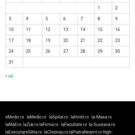
1
2
3
4
5
6
7
8
9
10
11
12
13
14
15
16
17
18
19
20
21
22
23
24
25
26
27
28
29
30
31
« iul.
eMedic.ro
laMedic.ro
laSpital.ro
laHotel.ro
la-Masa.ro
laMall.ro
laZiar.ro
laFirma.ro
laFacultate.ro
la-Suceava.ro
laExecutareSilita.ro
laChisinau.ro
laPiatraNeamt.ro
High-