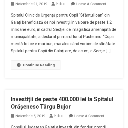
Editor
On
Noiembrie 21, 2019
Leave A Comment
Investiţii
Spitalul Clinic de Urgenţă pentru Copii “Sfântul Ioan” din
De
Galaţi beneficiază de noi investiţii în valoare de peste 1,2
Peste
milioane euro, în cadrul Secţiei de imagistică amenajată de
1,2
municipalitate, a declarat primarul Ionuţ Pucheanu. “Copiii
Milioane
De
merită tot ce e mai bun, mai ales când vorbim de sănătate.
Euro
Spitalul pentru Copii din Galaţi are, de acum, o Secţie […]
La
Secţia
Continue Reading
De
Imagistică
A
Spitalului
Clinic
Investiţii de peste 400.000 lei la Spitalul
De
Orăşenesc Târgu Bujor
Urgenţă
Pentru
Editor
On
Noiembrie 5, 2019
Leave A Comment
Copii
Investiţii
Consiliul Judeţean Galaţi a investit, din fonduri proprii,