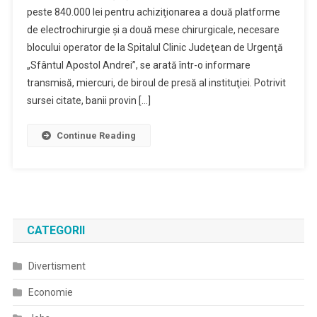
peste 840.000 lei pentru achiziţionarea a două platforme
Peste
de electrochirurgie şi a două mese chirurgicale, necesare
840.000
blocului operator de la Spitalul Clinic Judeţean de Urgenţă
Lei
La
„Sfântul Apostol Andrei”, se arată într-o informare
Blocul
transmisă, miercuri, de biroul de presă al instituţiei. Potrivit
Operator
sursei citate, banii provin […]
De
La
Continue Reading
Spitalul
Clinic
Judeţean
De
Urgenţă
CATEGORII
Divertisment
Economie