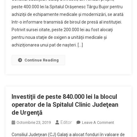
Galaţi
De
peste 400.000 lei la Spitalul Orăşenesc Târgu Bujor pentru
Peste
achiziţii de echipamente medicale şi modernizări, se arată
400.000
într-o informare transmisă de biroul de presă al instituţiei.
Lei
La
Potrivit sursei citate, peste 200.000 lei au fost alocaţi
Spitalul
pentru noua staţie de oxigen a unităţii medicale şi
Orăşenesc
achiziţionarea unui pat de naşteri. […]
Târgu
Bujor
Continue Reading
Investiţii de peste 840.000 lei la blocul
operator de la Spitalul Clinic Judeţean
de Urgenţă
Editor
On
Octombrie 23, 2019
Leave A Comment
Investiţii
Consiliul Judeţean (CJ) Galaţi a alocat fonduri în valoare de
De