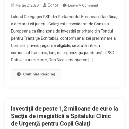
Editor
On
Martie 2, 2020
Leave A Comment
Europarlamentarul
Liderul Delegaţiei PSD din Parlamentul European, Dan Nica,
Dan
a declarat că judeţul Galaţi este considerat de Comisia
Nica:
Europeană ca fiind zonă de investiţii prioritare din Fondul
Galaţi
pentru Tranziţie Echitabilă, conform analizei preliminare a
Devine
Zonă
Comisiei privind regiunile eligibile, se arată într-un
Prioritară
comunicat transmis, luni, de organizaţia judeţeană a PSD.
De
Potrivit sursei citate, Dan Nica a menţionat […]
Investiţii
Pentru
Continue Reading
Comisia
Europeană
Investiţii de peste 1,2 milioane de euro la
Secţia de imagistică a Spitalului Clinic
de Urgenţă pentru Copii Galaţi