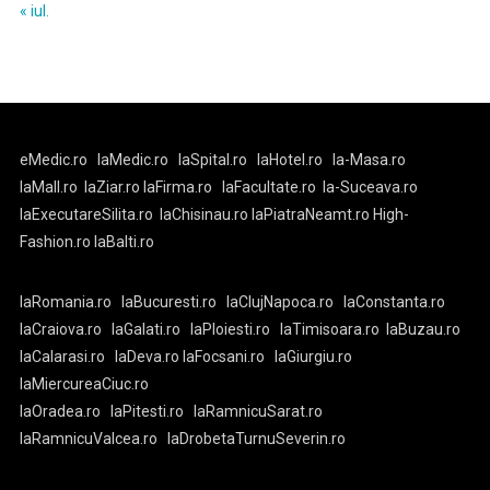
« iul.
eMedic.ro
laMedic.ro
laSpital.ro
laHotel.ro
la-Masa.ro
laMall.ro
laZiar.ro
laFirma.ro
laFacultate.ro
la-Suceava.ro
laExecutareSilita.ro
laChisinau.ro
laPiatraNeamt.ro
High-
Fashion.ro
laBalti.ro
laRomania.ro
laBucuresti.ro
laClujNapoca.ro
laConstanta.ro
laCraiova.ro
laGalati.ro
laPloiesti.ro
laTimisoara.ro
laBuzau.ro
laCalarasi.ro
laDeva.ro
laFocsani.ro
laGiurgiu.ro
laMiercureaCiuc.ro
laOradea.ro
laPitesti.ro
laRamnicuSarat.ro
laRamnicuValcea.ro
laDrobetaTurnuSeverin.ro