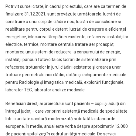
Potrivit sursei citate, în cadrul proiectului, care are ca termen de
finalizare 31.12.2021, sunt prevăzute următoarele: lucrări de
construire a unui corp de clădire nou; lucrări de consolidare şi
reabilitare pentru corpul existent; lucrări de creştere a eficienţei
energetice, înlocuirea tâmplăriei existente, refacerea instalaţiilor
electrice, termice, montare centrală tratare aer proaspăt,
montarea unui sistem de reducere a consumului de energie,
instalaţii panouri fotovoltaice; lucrări de sistematizare prin
refacerea trotuarelor în jurul clădirii existente şi crearea unor
trotuare perimetrale noii clădiri; dotări şi echipamente medicale
pentru Radiologie şi imagistică medicală, explorări funcţionale,
laborator TEC, laborator analize medicale.
Beneficiari direcţi ai proiectului sunt pacienţii – copii şi adulţi din
întregul judeţ – care vor primi asistenţă medicală de specialitate
într-o unitate sanitară modernizată şi dotată la standarde
europene. În medie, anual este vorba despre aproximativ 12.000
de pacienţi spitalizaţi în cadrul unităţii medicale. De servicii