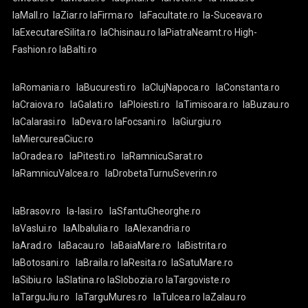
laMall.ro
laZiar.ro
laFirma.ro
laFacultate.ro
la-Suceava.ro
laExecutareSilita.ro
laChisinau.ro
laPiatraNeamt.ro
High-
Fashion.ro
laBalti.ro
laRomania.ro
laBucuresti.ro
laClujNapoca.ro
laConstanta.ro
laCraiova.ro
laGalati.ro
laPloiesti.ro
laTimisoara.ro
laBuzau.ro
laCalarasi.ro
laDeva.ro
laFocsani.ro
laGiurgiu.ro
laMiercureaCiuc.ro
laOradea.ro
laPitesti.ro
laRamnicuSarat.ro
laRamnicuValcea.ro
laDrobetaTurnuSeverin.ro
laBrasov.ro
la-Iasi.ro
laSfantuGheorghe.ro
laVaslui.ro
laAlbaIulia.ro
laAlexandria.ro
laArad.ro
laBacau.ro
laBaiaMare.ro
laBistrita.ro
laBotosani.ro
laBraila.ro
laResita.ro
laSatuMare.ro
laSibiu.ro
laSlatina.ro
laSlobozia.ro
laTargoviste.ro
laTarguJiu.ro
laTarguMures.ro
laTulcea.ro
laZalau.ro