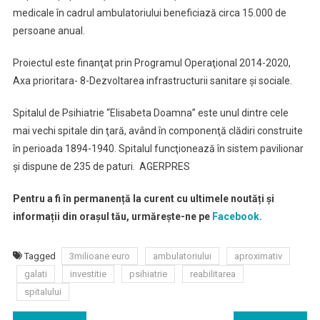
medicale în cadrul ambulatoriului beneficiază circa 15.000 de
persoane anual.
Proiectul este finanţat prin Programul Operaţional 2014-2020,
Axa prioritara- 8-Dezvoltarea infrastructurii sanitare şi sociale.
Spitalul de Psihiatrie “Elisabeta Doamna” este unul dintre cele
mai vechi spitale din ţară, având în componenţă clădiri construite
în perioada 1894-1940. Spitalul funcţionează în sistem pavilionar
şi dispune de 235 de paturi. AGERPRES
Pentru a fi în permanență la curent cu ultimele noutăți și
informații din orașul tău, urmărește-ne pe
Facebook.
Tagged
3milioane euro
ambulatoriului
aproximativ
galati
investitie
psihiatrie
reabilitarea
spitalului