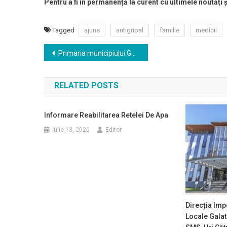
Pentru a fi în permanență la curent cu ultimele noutăți 
Tagged
ajuns
antigripal
familie
medicii
Navigare
Primaria municipiului Galati organizeaza concurs de recrutare pentru ocuparea unei functii publice de executie vacante din cadrul aparatului de specialitate: Consilier, clasa I, grad asistent – Biroul Informatizare
în
RELATED POSTS
articole
Informare Reabilitarea Retelei De Apa
iulie 13, 2020
Editor
Direcția Impo
Locale Gala