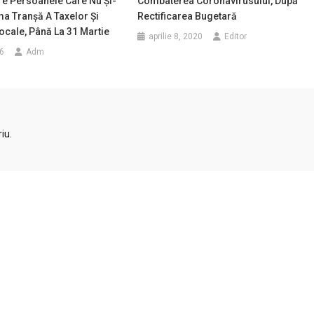
re Persoanele Care Nu Și-
Combaterea Coronavirusului, După
ima Tranșă A Taxelor Și
Rectificarea Bugetară
ocale, Până La 31 Martie
aprilie 8, 2020
Editor
6
Adm
iu.