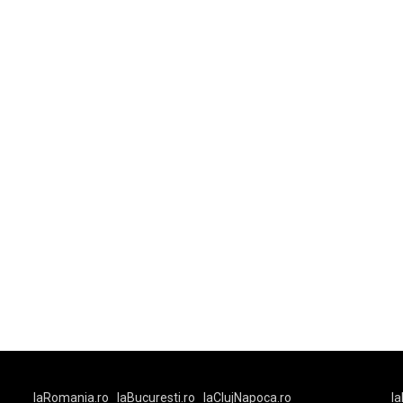
laRomania.ro
laBucuresti.ro
laClujNapoca.ro
la