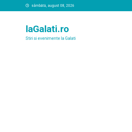
Skip
sâmbătă, august 08, 2026
to
content
laGalati.ro
Stiri si evenimente la Galati