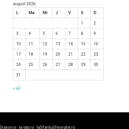
august 2026
L
Ma
Mi
J
V
S
D
1
2
3
4
5
6
7
8
9
10
11
12
13
14
15
16
17
18
19
20
21
22
23
24
25
26
27
28
29
30
31
« iul.
Brasov.ro
la-Iasi.ro
laSfantuGheorghe.ro