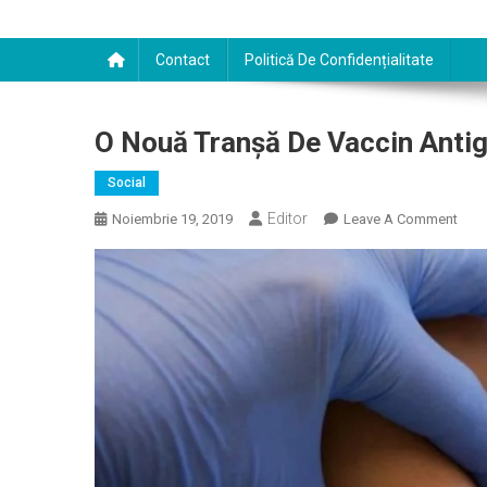
Contact
Politică De Confidențialitate
O Nouă Tranşă De Vaccin Antigr
Social
Editor
On
Noiembrie 19, 2019
Leave A Comment
O
Nou
Tran
De
Vacc
Antig
A
Ajun
La
Medi