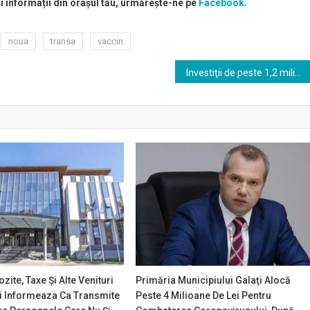
și informații din orașul tău, urmărește-ne pe
Facebook.
noua
transa
vaccin
Investiţii de peste 1,2 milioane de euro la Secţia de imagistică a Spitalului Clinic de Urgenţă pentru Copii Galaţi
zite, Taxe Și Alte Venituri
Primăria Municipiului Galaţi Alocă
ti Informeaza Ca Transmite
Peste 4 Milioane De Lei Pentru