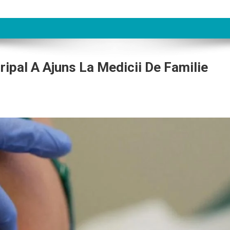
ipal A Ajuns La Medicii De Familie
ă
şă
in
ripal
s
cii