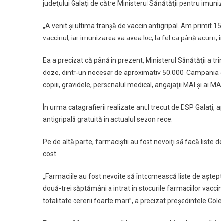
judeţului Galaţi de către Ministerul Sănătăţii pentru imuni
„A venit şi ultima tranşă de vaccin antigripal. Am primit 1
vaccinul, iar imunizarea va avea loc, la fel ca până acum, 
Ea a precizat că până în prezent, Ministerul Sănătăţii a tr
doze, dintr-un necesar de aproximativ 50.000. Campania de 
copiii, gravidele, personalul medical, angajaţii MAI şi ai M
În urma catagrafierii realizate anul trecut de DSP Galaţi
antigripală gratuită în actualul sezon rece.
Pe de altă parte, farmaciştii au fost nevoiţi să facă liste 
cost.
„Farmaciile au fost nevoite să întocmească liste de aştept
două-trei săptămâni a intrat în stocurile farmaciilor vaccin 
totalitate cererii foarte mari”, a precizat preşedintele Co