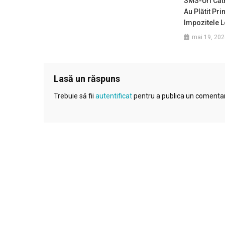
SMS-Uri Căt
Au Plătit Pr
Impozitele L
mai 19, 202
Lasă un răspuns
Trebuie să fii
autentificat
pentru a publica un comentar