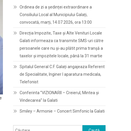
Ordinea de zi a ședinței extraordinare a
Consiliului Local al Municipiului Galați,
convocată, marți, 14.07.2026, ora 13:00
Direcția Impozite, Taxe și Alte Venituri Locale
Galati informeaza ca transmite SMS-uri către
persoanele care nu și-au plătit prima tranșă a
taxelor și impozitele locale, până la 31 martie
Spitalul General C.F. Galați angajeaza Referent
de Specialitate, Inginer I aparatura medicala,
Telefonist
Conferinta ”VIZIONARII – Creierul, Mintea și
ie
Vindecarea” la Galati
Smiley – Armonie – Concert Simfonic la Galati
Caută