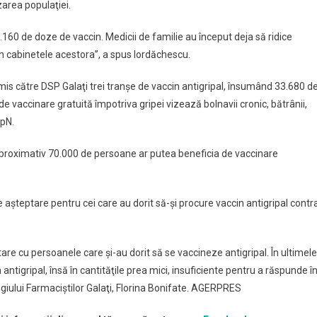
zarea populaţiei.
5.160 de doze de vaccin. Medicii de familie au început deja să ridice
în cabinetele acestora”, a spus Iordăchescu.
imis către DSP Galaţi trei tranşe de vaccin antigripal, însumând 33.680 d
vaccinare gratuită împotriva gripei vizează bolnavii cronic, bătrânii,
ApN.
, aproximativ 70.000 de persoane ar putea beneficia de vaccinare
de aşteptare pentru cei care au dorit să-şi procure vaccin antigripal contr
are cu persoanele care şi-au dorit să se vaccineze antigripal. În ultimele
antigripal, însă în cantităţile prea mici, insuficiente pentru a răspunde î
legiului Farmaciştilor Galaţi, Florina Bonifate. AGERPRES