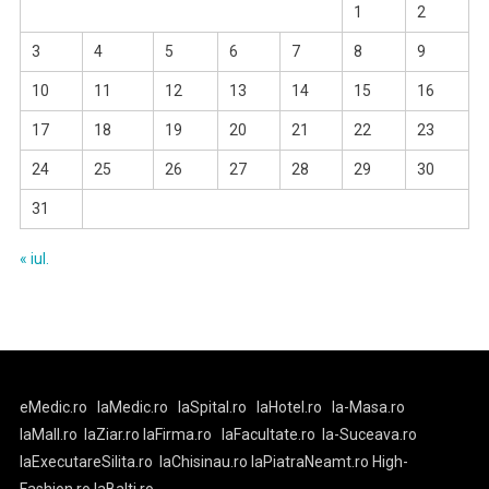
1
2
3
4
5
6
7
8
9
10
11
12
13
14
15
16
17
18
19
20
21
22
23
24
25
26
27
28
29
30
31
« iul.
eMedic.ro
laMedic.ro
laSpital.ro
laHotel.ro
la-Masa.ro
laMall.ro
laZiar.ro
laFirma.ro
laFacultate.ro
la-Suceava.ro
laExecutareSilita.ro
laChisinau.ro
laPiatraNeamt.ro
High-