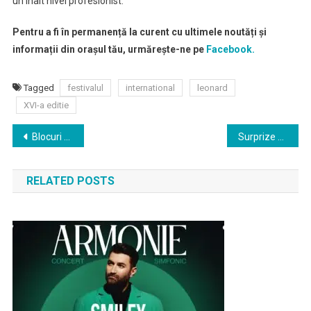
un înalt nivel profesionist.
Pentru a fi în permanență la curent cu ultimele noutăți și
informații din orașul tău, urmărește-ne pe
Facebook.
Tagged
festivalul
international
leonard
XVI-a editie
Navigare
Blocuri ANL cu probleme majore! Locatarii gălățeni se tem să nu cadă construcțiile peste ei, după ce au apărut mai multe fisuri
Surprize şi cadouri în cadrul Festivalului Internaţional „Leonard” – ediţia a XVI-a
în
RELATED POSTS
articole