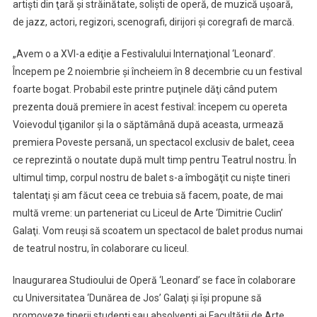
artişti din ţară şi străinătate, solişti de operă, de muzică uşoară,
de jazz, actori, regizori, scenografi, dirijori şi coregrafi de marcă.
„Avem o a XVI-a ediţie a Festivalului Internaţional ‘Leonard’.
Începem pe 2 noiembrie şi încheiem în 8 decembrie cu un festival
foarte bogat. Probabil este printre puţinele dăţi când putem
prezenta două premiere în acest festival: începem cu opereta
Voievodul ţiganilor şi la o săptămână după aceasta, urmează
premiera Poveste persană, un spectacol exclusiv de balet, ceea
ce reprezintă o noutate după mult timp pentru Teatrul nostru. În
ultimul timp, corpul nostru de balet s-a îmbogăţit cu nişte tineri
talentaţi şi am făcut ceea ce trebuia să facem, poate, de mai
multă vreme: un parteneriat cu Liceul de Arte ‘Dimitrie Cuclin’
Galaţi. Vom reuşi să scoatem un spectacol de balet produs numai
de teatrul nostru, în colaborare cu liceul.
Inaugurarea Studioului de Operă ‘Leonard’ se face în colaborare
cu Universitatea ‘Dunărea de Jos’ Galaţi şi îşi propune să
promoveze tinerii studenţi sau absolvenţi ai Facultăţii de Arte.