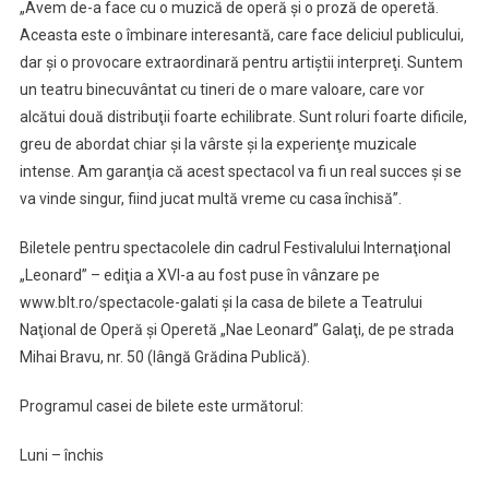
„Avem de-a face cu o muzică de operă şi o proză de operetă.
Aceasta este o îmbinare interesantă, care face deliciul publicului,
dar şi o provocare extraordinară pentru artiştii interpreţi. Suntem
un teatru binecuvântat cu tineri de o mare valoare, care vor
alcătui două distribuţii foarte echilibrate. Sunt roluri foarte dificile,
greu de abordat chiar şi la vârste şi la experienţe muzicale
intense. Am garanţia că acest spectacol va fi un real succes şi se
va vinde singur, fiind jucat multă vreme cu casa închisă”.
Biletele pentru spectacolele din cadrul Festivalului Internaţional
„Leonard” – ediţia a XVI-a au fost puse în vânzare pe
www.blt.ro/spectacole-galati şi la casa de bilete a Teatrului
Naţional de Operă şi Operetă „Nae Leonard” Galaţi, de pe strada
Mihai Bravu, nr. 50 (lângă Grădina Publică).
Programul casei de bilete este următorul:
Luni – închis