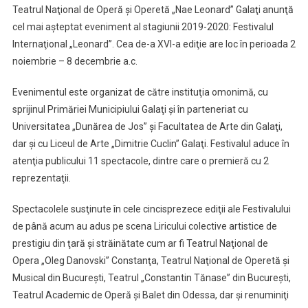
Teatrul Naţional de Operă şi Operetă „Nae Leonard” Galaţi anunţă
Festivalul
cel mai aşteptat eveniment al stagiunii 2019-2020: Festivalul
Internaţional
Internaţional „Leonard”. Cea de-a XVI-a ediţie are loc în perioada 2
„Leonard”
noiembrie – 8 decembrie a.c.
–
Ediţia
Evenimentul este organizat de către instituţia omonimă, cu
A
XVI-
sprijinul Primăriei Municipiului Galaţi şi în parteneriat cu
A
Universitatea „Dunărea de Jos” şi Facultatea de Arte din Galaţi,
dar şi cu Liceul de Arte „Dimitrie Cuclin” Galaţi. Festivalul aduce în
atenţia publicului 11 spectacole, dintre care o premieră cu 2
reprezentaţii.
Spectacolele susţinute în cele cincisprezece ediţii ale Festivalului
de până acum au adus pe scena Liricului colective artistice de
prestigiu din ţară şi străinătate cum ar fi Teatrul Naţional de
Opera „Oleg Danovski” Constanţa, Teatrul Naţional de Operetă şi
Musical din Bucureşti, Teatrul „Constantin Tănase” din Bucureşti,
Teatrul Academic de Operă şi Balet din Odessa, dar şi renuminiţi