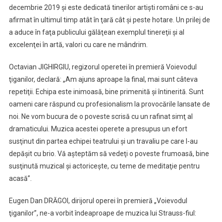
decembrie 2019 şi este dedicată tinerilor artişti români ce s-au
afirmat în ultimul timp atât în ţară cât şi peste hotare. Un prilej de
a aduce în faţa publicului gălăţean exemplul tinereţii şi al
excelenţei în artă, valori cu care ne mândrim.
Octavian JIGHIRGIU, regizorul operetei în premieră Voievodul
ţiganilor, declară: „Am ajuns aproape la final, mai sunt câteva
repetiţii. Echipa este inimoasă, bine primenită şi întinerită. Sunt
oameni care răspund cu profesionalism la provocările lansate de
noi. Ne vom bucura de o poveste scrisă cu un rafinat simţ al
dramaticului. Muzica acestei operete a presupus un efort
susţinut din partea echipei teatrului şi un travaliu pe care l-au
depăşit cu brio. Vă aşteptăm să vedeţi o poveste frumoasă, bine
susţinută muzical şi actoriceşte, cu teme de meditaţie pentru
acasă”.
Eugen Dan DRĂGOI, dirijorul operei în premieră „Voievodul
ţiganilor”, ne-a vorbit îndeaproape de muzica lui Strauss-fiul: