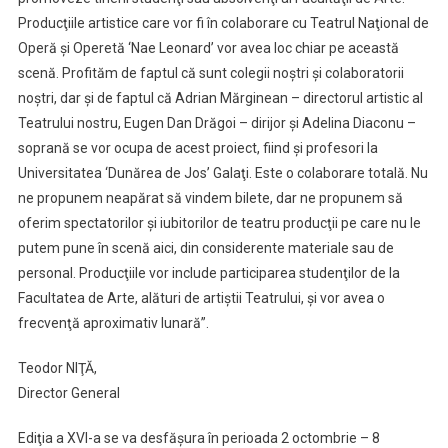
Producţiile artistice care vor fi în colaborare cu Teatrul Naţional de
Operă şi Operetă ‘Nae Leonard’ vor avea loc chiar pe această
scenă. Profităm de faptul că sunt colegii noştri şi colaboratorii
noştri, dar şi de faptul că Adrian Mărginean – directorul artistic al
Teatrului nostru, Eugen Dan Drăgoi – dirijor şi Adelina Diaconu –
soprană se vor ocupa de acest proiect, fiind şi profesori la
Universitatea ‘Dunărea de Jos’ Galaţi. Este o colaborare totală. Nu
ne propunem neapărat să vindem bilete, dar ne propunem să
oferim spectatorilor şi iubitorilor de teatru producţii pe care nu le
putem pune în scenă aici, din considerente materiale sau de
personal. Producţiile vor include participarea studenţilor de la
Facultatea de Arte, alături de artiştii Teatrului, şi vor avea o
frecvenţă aproximativ lunară”.
Teodor NIŢĂ,
Director General
Ediţia a XVI-a se va desfăşura în perioada 2 octombrie – 8