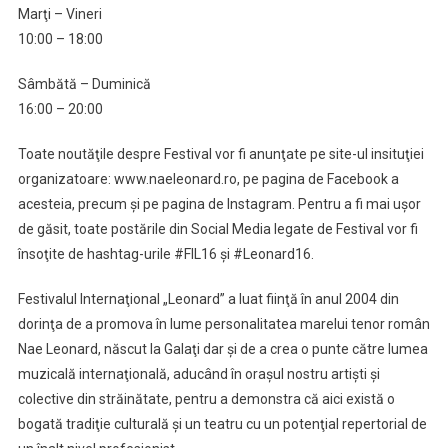
Marţi – Vineri
10:00 – 18:00
Sâmbătă – Duminică
16:00 – 20:00
Toate noutăţile despre Festival vor fi anunţate pe site-ul insituţiei
organizatoare: www.naeleonard.ro, pe pagina de Facebook a
acesteia, precum şi pe pagina de Instagram. Pentru a fi mai uşor
de găsit, toate postările din Social Media legate de Festival vor fi
însoţite de hashtag-urile #FIL16 şi #Leonard16.
Festivalul Internaţional „Leonard” a luat fiinţă în anul 2004 din
dorinţa de a promova în lume personalitatea marelui tenor român
Nae Leonard, născut la Galaţi dar şi de a crea o punte către lumea
muzicală internaţională, aducând în oraşul nostru artişti şi
colective din străinătate, pentru a demonstra că aici există o
bogată tradiţie culturală şi un teatru cu un potenţial repertorial de