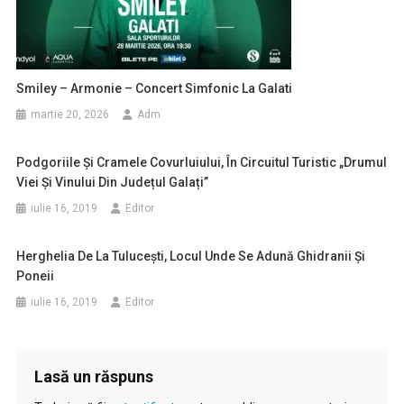
Smiley – Armonie – Concert Simfonic La Galati
martie 20, 2026
Adm
Podgoriile Și Cramele Covurluiului, În Circuitul Turistic „Drumul
Viei Și Vinului Din Județul Galați”
iulie 16, 2019
Editor
Herghelia De La Tulucești, Locul Unde Se Adună Ghidranii Și
Poneii
iulie 16, 2019
Editor
Lasă un răspuns