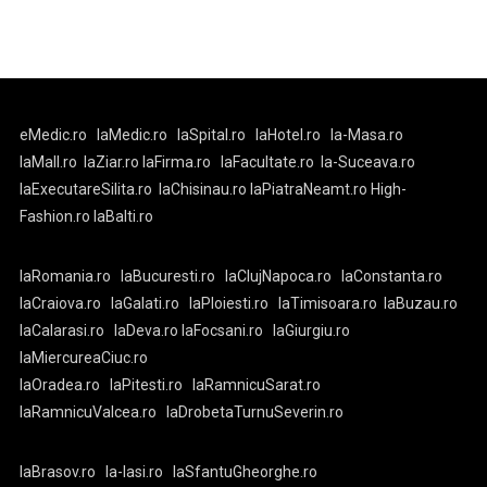
eMedic.ro
laMedic.ro
laSpital.ro
laHotel.ro
la-Masa.ro
laMall.ro
laZiar.ro
laFirma.ro
laFacultate.ro
la-Suceava.ro
laExecutareSilita.ro
laChisinau.ro
laPiatraNeamt.ro
High-
Fashion.ro
laBalti.ro
laRomania.ro
laBucuresti.ro
laClujNapoca.ro
laConstanta.ro
laCraiova.ro
laGalati.ro
laPloiesti.ro
laTimisoara.ro
laBuzau.ro
laCalarasi.ro
laDeva.ro
laFocsani.ro
laGiurgiu.ro
laMiercureaCiuc.ro
laOradea.ro
laPitesti.ro
laRamnicuSarat.ro
laRamnicuValcea.ro
laDrobetaTurnuSeverin.ro
laBrasov.ro
la-Iasi.ro
laSfantuGheorghe.ro