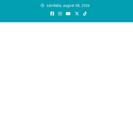
Skip
sâmbătă, august 08, 2026
to
content