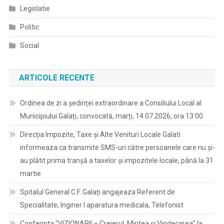
Legislatie
Politic
Social
ARTICOLE RECENTE
Ordinea de zi a ședinței extraordinare a Consiliului Local al
Municipiului Galați, convocată, marți, 14.07.2026, ora 13:00
Direcția Impozite, Taxe și Alte Venituri Locale Galati
informeaza ca transmite SMS-uri către persoanele care nu și-
au plătit prima tranșă a taxelor și impozitele locale, până la 31
martie
Spitalul General C.F. Galați angajeaza Referent de
Specialitate, Inginer I aparatura medicala, Telefonist
Conferinta ”VIZIONARII – Creierul, Mintea și Vindecarea” la