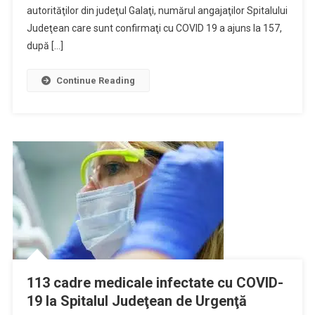
Spitalului
autorităţilor din judeţul Galaţi, numărul angajaţilor Spitalului
Județean
Judeţean care sunt confirmaţi cu COVID 19 a ajuns la 157,
Galați
după […]
Sunt
Infectați
Continue Reading
Cu
Coronavirus
113 cadre medicale infectate cu COVID-
19 la Spitalul Judeţean de Urgenţă