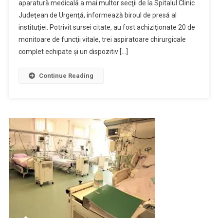
aparatură medicală a mai multor secţii de la Spitalul Clinic
Aproximativ
Judeţean de Urgenţă, informează biroul de presă al
Două
Milioane
instituţiei. Potrivit sursei citate, au fost achiziţionate 20 de
De
monitoare de funcţii vitale, trei aspiratoare chirurgicale
Lei
complet echipate şi un dispozitiv […]
Pentru
Spitalul
Continue Reading
Clinic
Judeţean
De
Urgenţă
Galaţi