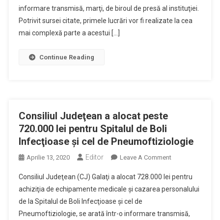
La
informare transmisă, marţi, de biroul de presă al instituţiei.
Drumul
Potrivit sursei citate, primele lucrări vor fi realizate la cea
De
mai complexă parte a acestui […]
Centură,
Investiţie
Continue Reading
De
Peste
30
Milioane
Euro
Consiliul Judeţean a alocat peste
720.000 lei pentru Spitalul de Boli
Infecţioase şi cel de Pneumoftiziologie
Editor
On
Aprilie 13, 2020
Leave A Comment
Consiliul
Consiliul Judeţean (CJ) Galaţi a alocat 728.000 lei pentru
Judeţean
achiziţia de echipamente medicale şi cazarea personalului
A
de la Spitalul de Boli Infecţioase şi cel de
Alocat
Pneumoftiziologie, se arată într-o informare transmisă,
Peste