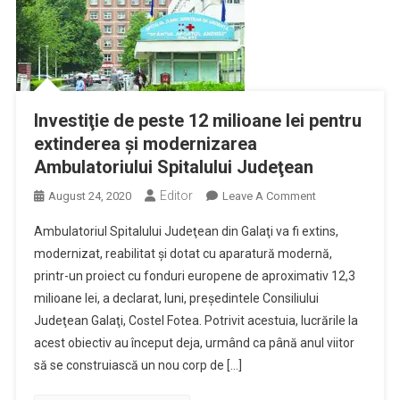
Investiţie de peste 12 milioane lei pentru
extinderea şi modernizarea
Ambulatoriului Spitalului Judeţean
Editor
On
August 24, 2020
Leave A Comment
Investiţie
Ambulatoriul Spitalului Judeţean din Galaţi va fi extins,
De
modernizat, reabilitat şi dotat cu aparatură modernă,
Peste
printr-un proiect cu fonduri europene de aproximativ 12,3
12
milioane lei, a declarat, luni, preşedintele Consiliului
Milioane
Lei
Judeţean Galaţi, Costel Fotea. Potrivit acestuia, lucrările la
Pentru
acest obiectiv au început deja, urmând ca până anul viitor
Extinderea
să se construiască un nou corp de […]
Şi