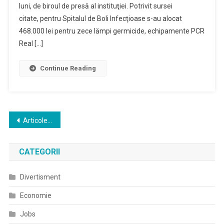
720.000
luni, de biroul de presă al instituţiei. Potrivit sursei
Lei
citate, pentru Spitalul de Boli Infecţioase s-au alocat
Pentru
468.000 lei pentru zece lămpi germicide, echipamente PCR
Spitalul
Real […]
De
Boli
Continue Reading
Infecţioase
Şi
Cel
De
Navigare
Pneumoftiziologi
Articole mai vechi
în
CATEGORII
articole
Divertisment
Economie
Jobs