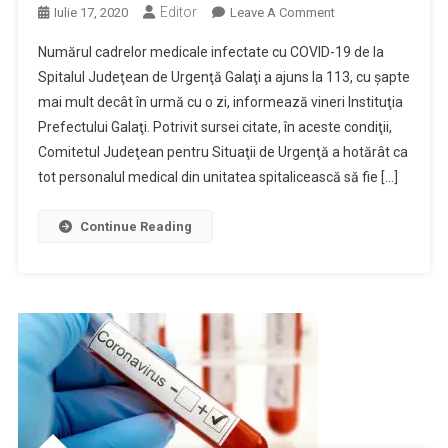
Editor
On
Iulie 17, 2020
Leave A Comment
113
Numărul cadrelor medicale infectate cu COVID-19 de la
Cadre
Spitalul Judeţean de Urgenţă Galaţi a ajuns la 113, cu şapte
Medicale
mai mult decât în urmă cu o zi, informează vineri Instituţia
Infectate
Prefectului Galaţi. Potrivit sursei citate, în aceste condiţii,
Cu
COVID-
Comitetul Judeţean pentru Situaţii de Urgenţă a hotărât ca
19
tot personalul medical din unitatea spitalicească să fie […]
La
Spitalul
Continue Reading
Judeţean
De
Urgenţă