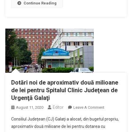
Modernizarea
Continue Reading
Ambulatoriului
Spitalului
Judeţean
Dotări noi de aproximativ două milioane
de lei pentru Spitalul Clinic Judeţean de
Urgenţă Galaţi
Editor
On
August 11, 2020
Leave A Comment
Dotări
Consiliul Judeţean (CJ) Galaţi a alocat, din bugetul propriu,
Noi
aproximativ două milioane de lei pentru dotarea cu
De