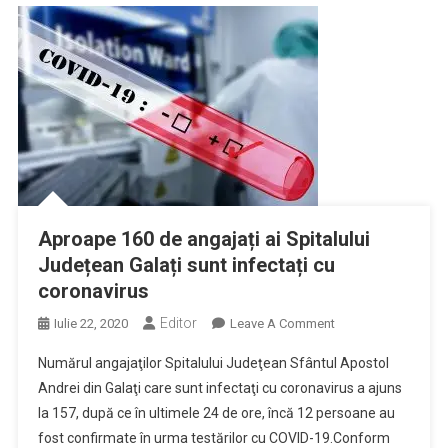
De
Monitorizare
Centralizată
Aproape 160 de angajați ai Spitalului
Județean Galați sunt infectați cu
coronavirus
Editor
On
Iulie 22, 2020
Leave A Comment
Aproape
Numărul angajaţilor Spitalului Judeţean Sfântul Apostol
160
Andrei din Galaţi care sunt infectaţi cu coronavirus a ajuns
De
la 157, după ce în ultimele 24 de ore, încă 12 persoane au
Angajați
fost confirmate în urma testărilor cu COVID-19.Conform
Ai