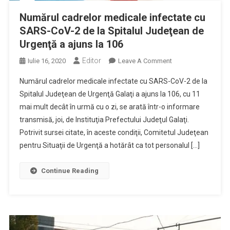
Numărul cadrelor medicale infectate cu
SARS-CoV-2 de la Spitalul Judeţean de
Urgenţă a ajuns la 106
Editor
On
Iulie 16, 2020
Leave A Comment
Numărul
Numărul cadrelor medicale infectate cu SARS-CoV-2 de la
Cadrelor
Spitalul Judeţean de Urgenţă Galaţi a ajuns la 106, cu 11
Medicale
mai mult decât în urmă cu o zi, se arată într-o informare
Infectate
transmisă, joi, de Instituţia Prefectului Judeţul Galaţi.
Cu
SARS-
Potrivit sursei citate, în aceste condiţii, Comitetul Judeţean
CoV-
pentru Situaţii de Urgenţă a hotărât ca tot personalul […]
2
De
Continue Reading
La
Spitalul
Judeţean
De
Urgenţă