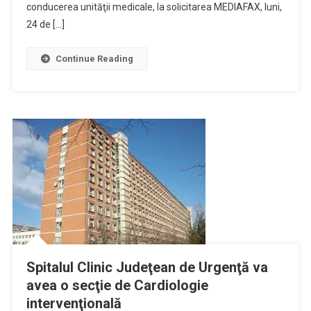
Județean
conducerea unităţii medicale, la solicitarea MEDIAFAX, luni,
Din
24 de […]
Galați.
O
Continue Reading
Secție
A
Fost
Închisă
Spitalul Clinic Judeţean de Urgenţă va
avea o secţie de Cardiologie
intervenţională