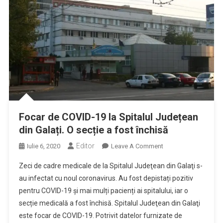
A
Ajuns
La
106
Focar de COVID-19 la Spitalul Județean
din Galați. O secție a fost închisă
Editor
On
Iulie 6, 2020
Leave A Comment
Focar
Zeci de cadre medicale de la Spitalul Judeţean din Galaţi s-
De
au infectat cu noul coronavirus. Au fost depistați pozitiv
COVID-
pentru COVID-19 și mai mulți pacienți ai spitalului, iar o
19
secție medicală a fost închisă. Spitalul Judeţean din Galaţi
La
Spitalul
este focar de COVID-19. Potrivit datelor furnizate de