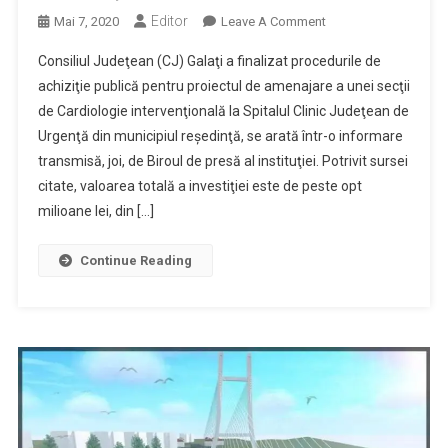
Editor
On
Mai 7, 2020
Leave A Comment
Spitalul
Consiliul Judeţean (CJ) Galaţi a finalizat procedurile de
Clinic
achiziţie publică pentru proiectul de amenajare a unei secţii
Judeţean
de Cardiologie intervenţională la Spitalul Clinic Judeţean de
De
Urgenţă din municipiul reşedinţă, se arată într-o informare
Urgenţă
Va
transmisă, joi, de Biroul de presă al instituţiei. Potrivit sursei
Avea
citate, valoarea totală a investiţiei este de peste opt
O
milioane lei, din […]
Secţie
De
Continue Reading
Cardiologie
Intervenţională