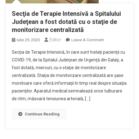
Secţia de Terapie Intensivă a Spitalului
Judeţean a fost dotată cu o staţie de
monitorizare centralizată
Editor
On
Iulie 29, 2020
Leave A Comment
Secţia
Secţia de Terapie Intensivă, în care sunt trataţi pacienţii cu
De
COVID-19, de la Spitalul Judeţean de Urgenţă din Galaţi, a
Terapie
fost dotată, miercuri, cu o staţie de monitorizare
Intensivă
centralizată. Staţia de monitorizare centralizată are şase
A
Spitalului
monitoare care oferă informaţii în timp real despre situaţia
Judeţean
pacienţilor. Aparatul medical semnalează orice tulburare
A
de ritm, măsoară tensiunea arterială, […]
Fost
Dotată
Continue Reading
Cu
O
Staţie